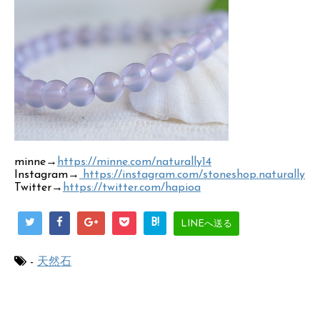
minne→
https://minne.com/naturally14
Instagram→
https://instagram.com/stoneshop.naturally
Twitter→
https://twitter.com/hapioa
B!
LINEへ送る
-
天然石